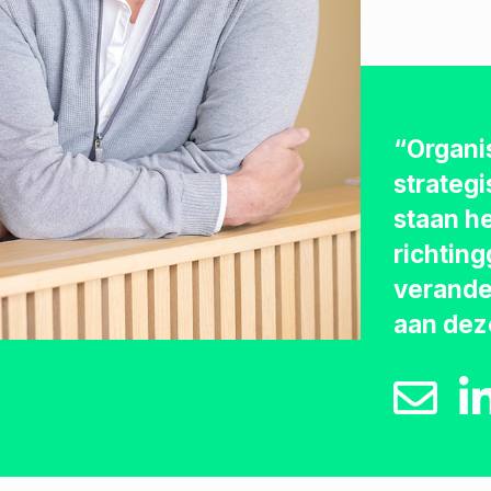
“Organis
strateg
staan h
richtin
verande
aan dez