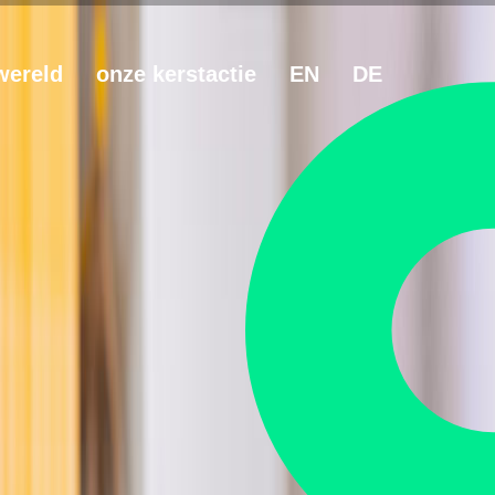
wereld
onze kerstactie
EN
DE