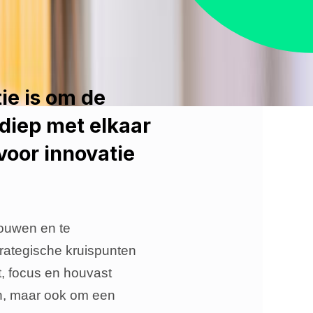
ie is om de
 diep met elkaar
voor innovatie
bouwen en te
rategische kruispunten
t, focus en houvast
ken, maar ook om een