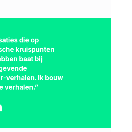
aties die op
ische kruispunten
ebben baat bij
ggevende
r-verhalen. Ik bouw
e verhalen.”