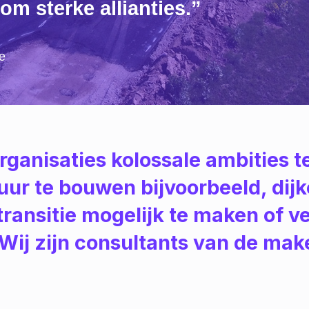
om sterke allianties.”
ie
ganisaties kolossale ambities te
ur te bouwen bijvoorbeeld, dijk
ransitie mogelijk te maken of ve
Wij zijn consultants van de make