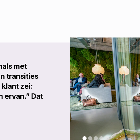
nals met
n transities
 klant zei:
jn ervan.” Dat