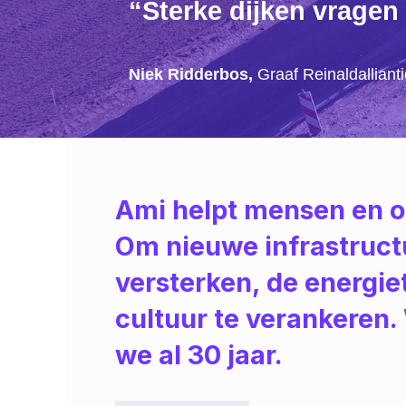
“Sterke dijken vragen 
Niek Ridderbos,
Graaf Reinaldalliant
Ami helpt mensen en or
Om nieuwe infrastructu
versterken, de energiet
cultuur te verankeren. 
we al 30 jaar.