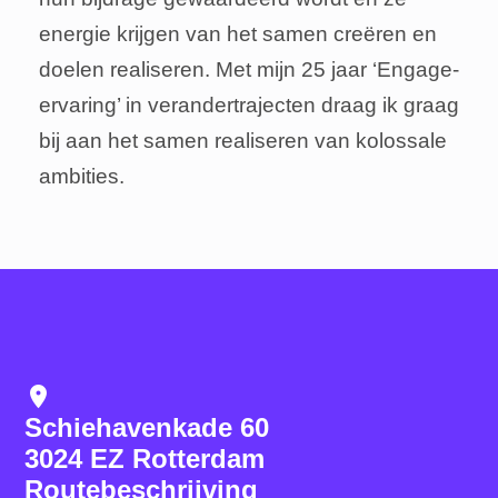
hun bijdrage gewaardeerd wordt en ze
energie krijgen van het samen creëren en
doelen realiseren. Met mijn 25 jaar
‘Engage-ervaring’ in verandertrajecten
draag ik graag bij aan het samen realiseren
van kolossale ambities.
location_on
Schiehavenkade 60
3024 EZ Rotterdam