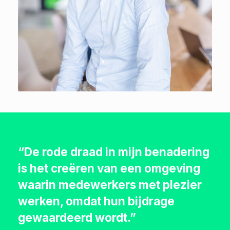
“De rode draad in mijn benadering
is het creëren van een omgeving
waarin medewerkers met plezier
werken, omdat hun bijdrage
gewaardeerd wordt.”