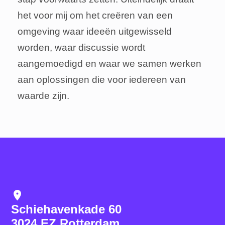
stap voorwaarts zetten. Uiteindelijk draait
het voor mij om het creëren van een
omgeving waar ideeën uitgewisseld
worden, waar discussie wordt
aangemoedigd en waar we samen werken
aan oplossingen die voor iedereen van
waarde zijn.
location_on
Schiehavenkade 60