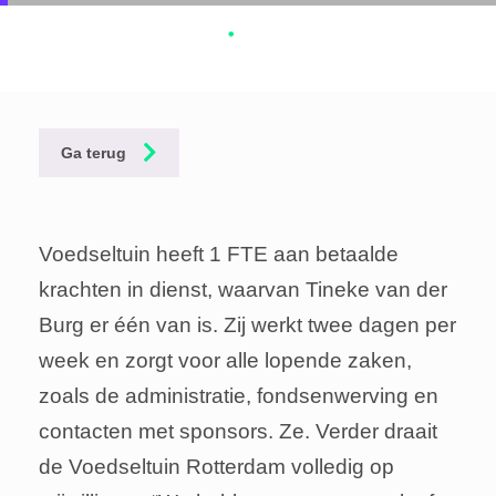
Skip
Skip
links
to
To
primary
na
navigation
Ga terug
Skip
to
content
Voedseltuin heeft 1 FTE aan betaalde
krachten in dienst, waarvan Tineke van der
Burg er één van is. Zij werkt twee dagen per
week en zorgt voor alle lopende zaken,
zoals de administratie, fondsenwerving en
contacten met sponsors. Ze. Verder draait
de Voedseltuin Rotterdam volledig op