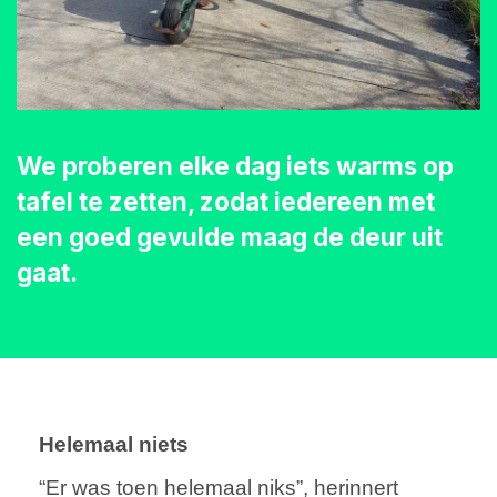
We proberen elke dag iets warms op
tafel te zetten, zodat iedereen met
een goed gevulde maag de deur uit
gaat.
Helemaal niets
“Er was toen helemaal niks”, herinnert