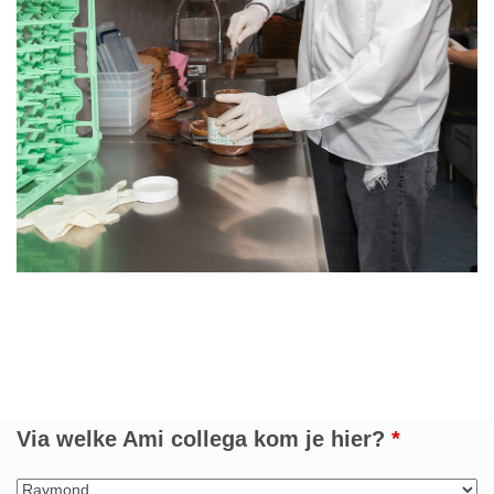
‘Niet Graag een Lege Maag’ helpt
honderden kinderen aan een goed start
van de dag
Via welke Ami collega kom je hier?
*