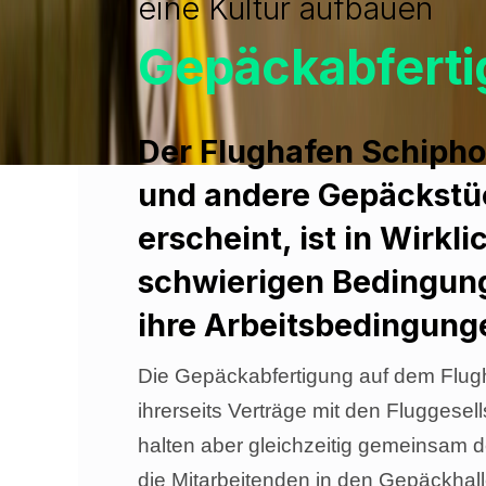
eine Kultur aufbauen
Gepäckabferti
Der Flughafen Schiphol
und andere Gepäckstüc
erscheint, ist in Wirkl
schwierigen Bedingun
ihre Arbeitsbedingung
Die Gepäckabfertigung auf dem Flugh
ihrerseits Verträge mit den Fluggese
halten aber gleichzeitig gemeinsam d
die Mitarbeitenden in den Gepäckhalle