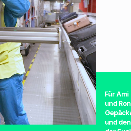
Für Ami
und Ron
Gepäck
und den