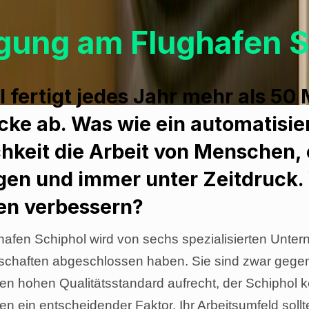
gung am Flughafen S
 fertigt jedes Jahr mehr als 50 
ke ab. Was wie ein automatisie
ichkeit die Arbeit von Menschen, 
gen und immer unter Zeitdruck
en verbessern?
afen Schiphol wird von sechs spezialisierten Unter
llschaften abgeschlossen haben. Sie sind zwar gege
en hohen Qualitätsstandard aufrecht, der Schiphol 
n ein entscheidender Faktor. Ihr Arbeitsumfeld sollt