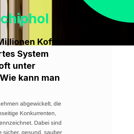
chiphol
Millionen Koffer
rtes System
oft unter
. Wie kann man
nehmen abgewickelt, die
nseitige Konkurrenten,
kennzeichnet. Dabei sind
e sicher, gesund, sauber