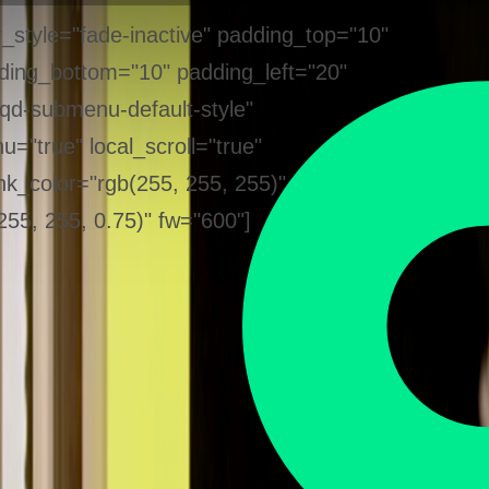
style="fade-inactive" padding_top="10"
ding_bottom="10" padding_left="20"
qd-submenu-default-style"
"true" local_scroll="true"
nk_color="rgb(255, 255, 255)"
255, 255, 0.75)" fw="600"]