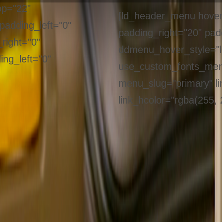
op="22"
[ld_header_menu hover_
padding_left="0"
padding_right="20" pad
right="0"
ddmenu_hover_style="l
ing_left="0"
use_custom_fonts_menu=
menu_slug="primary" li
link_hcolor="rgba(255, 