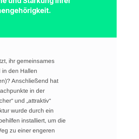
he und Stärkung ihrer
ngehörigkeit.
tzt, ihr gemeinsames
 in den Hallen
ten)? Anschließend hat
wachpunkte in der
er“ und „attraktiv“
ktur wurde durch ein
lfen installiert, um die
 Weg zu einer engeren