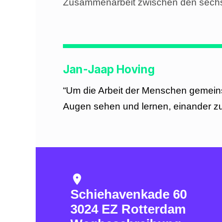
Zusammenarbeit zwischen den sechs
Jan-Jaap Hoving
“Um die Arbeit der Menschen gemeins
Augen sehen und lernen, einander zu
location_on
Schiehavenkade 60
3024 EZ Rotterdam